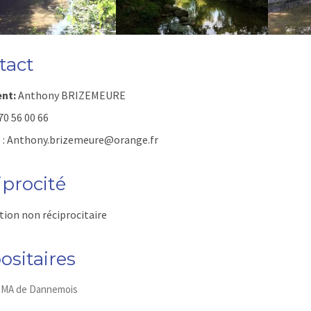
tact
ent:
Anthony BRIZEMEURE
70 56 00 66
 : Anthony.brizemeure@orange.fr
iprocité
tion non réciprocitaire
ositaires
MA de Dannemois