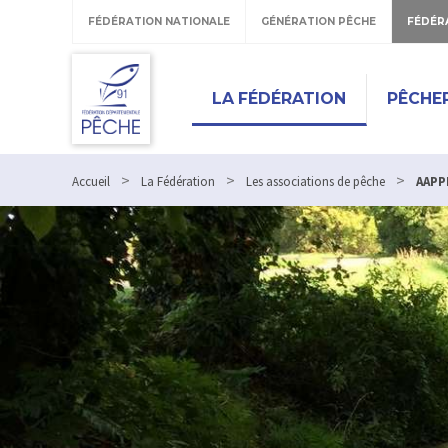
FÉDÉRATION NATIONALE
GÉNÉRATION PÊCHE
FÉDÉR
LA FÉDÉRATION
PÊCHE
>
>
>
Accueil
La Fédération
Les associations de pêche
AAPP