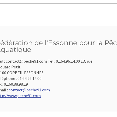
édération de l'Essonne pour la Pêc
quatique
il : contact@peche91.com Tel : 01.64.96.14.00 13, rue
ouard Petit
1100 CORBEIL ESSONNES
léphone :
01.64.96.14.00
x :
01.60.88.98.19
ail :
contact@peche91.com
tp://www.peche91.com