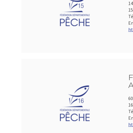
14
15
Té
Em
ht
F
A
60
1
Té
Em
ht