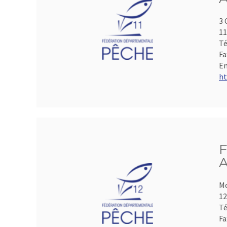
3 
1
Té
Fa
Em
ht
F
A
Mo
1
Té
Fa