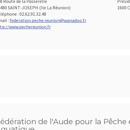
8 Route de la Passerelle
Présid
480 SAINT-JOSEPH (Ile La Réunion)
1600 C
léphone :
02.62.91.32.48
ail :
federation.peche.reunion@wanadoo.fr
tp://www.pechereunion.fr
édération de l'Aude pour la Pêche e
quatique