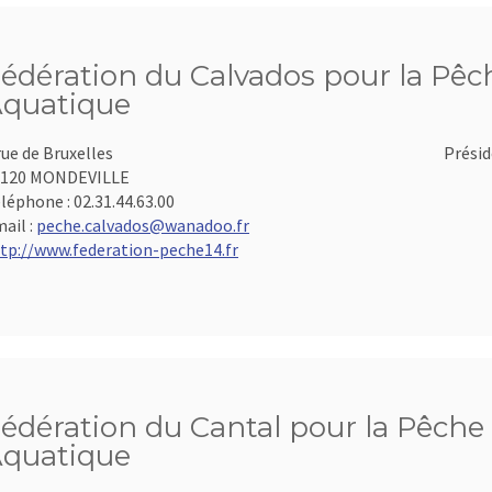
édération du Calvados pour la Pêch
quatique
rue de Bruxelles
Présid
4120 MONDEVILLE
léphone :
02.31.44.63.00
ail :
peche.calvados@wanadoo.fr
tp://www.federation-peche14.fr
édération du Cantal pour la Pêche 
quatique