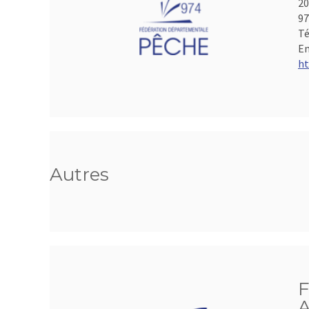
20
97
Té
Em
ht
Autres
F
A