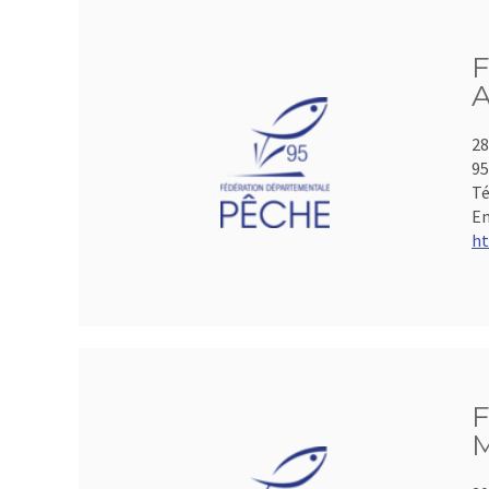
F
A
28
95
Té
Em
ht
F
M