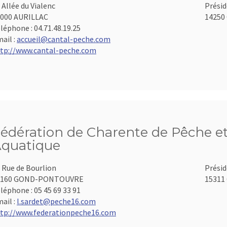
 Allée du Vialenc
Présid
000 AURILLAC
14250 
léphone :
04.71.48.19.25
ail :
accueil@cantal-peche.com
tp://www.cantal-peche.com
édération de Charente de Pêche et
quatique
 Rue de Bourlion
Présid
6160 GOND-PONTOUVRE
15311 
léphone :
05 45 69 33 91
ail :
l.sardet@peche16.com
tp://www.federationpeche16.com