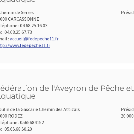
Chemin de Serres
Présid
1000 CARCASSONNE
léphone :
04.68.25.16.03
x :
04.68.25.67.73
ail :
accueil@fedepeche11.fr
tp://www.fedepeche11.fr
édération de l'Aveyron de Pêche et
quatique
ulin de la Gascarie Chemin des Attizals
Présid
2000 RODEZ
20 000
léphone :
0565684152
x :
05.65.68.50.20