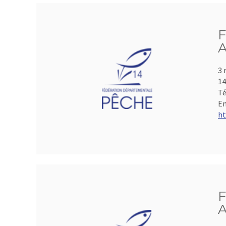
F
A
3 
1
Té
Em
ht
F
A