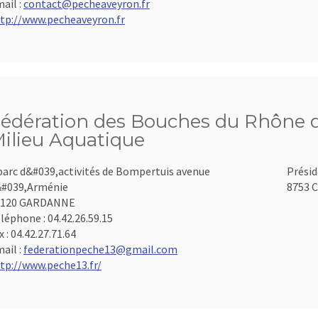
ail :
contact@pecheaveyron.fr
tp://www.pecheaveyron.fr
édération des Bouches du Rhône d
ilieu Aquatique
parc d&#039,activités de Bompertuis avenue
Présid
#039,Arménie
8753 C
3120 GARDANNE
léphone :
04.42.26.59.15
x :
04.42.27.71.64
ail :
federationpeche13@gmail.com
tp://www.peche13.fr/