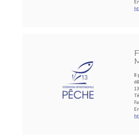
Em
ht
F
M
8 
d&
1
Té
Fa
Em
ht