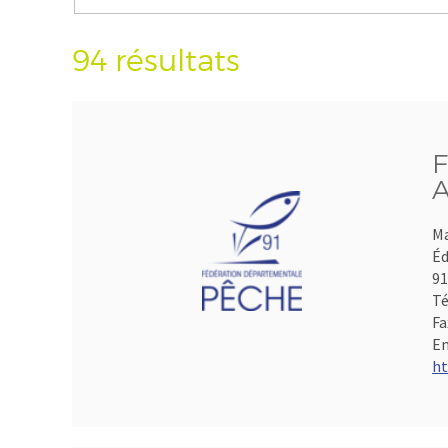
94 résultats
F
A
Ma
Éd
9
Té
Fa
Em
ht