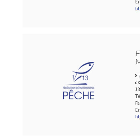
Em
ht
F
M
8 
d&
1
Té
Fa
Em
ht