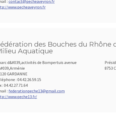
ail :
contact@pecheaveyron.fr
tp://www.pecheaveyron.fr
édération des Bouches du Rhône d
ilieu Aquatique
parc d&#039,activités de Bompertuis avenue
Présid
#039,Arménie
8753 C
3120 GARDANNE
léphone :
04.42.26.59.15
x :
04.42.27.71.64
ail :
federationpeche13@gmail.com
tp://www.peche13.fr/