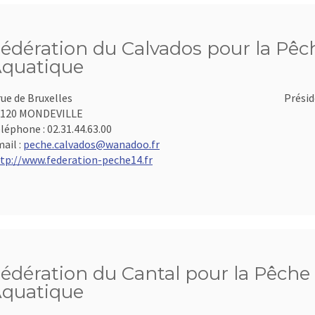
édération du Calvados pour la Pêch
quatique
rue de Bruxelles
Présid
4120 MONDEVILLE
léphone :
02.31.44.63.00
ail :
peche.calvados@wanadoo.fr
tp://www.federation-peche14.fr
édération du Cantal pour la Pêche 
quatique