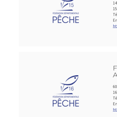
14
15
Té
Em
ht
F
A
60
1
Té
Em
ht