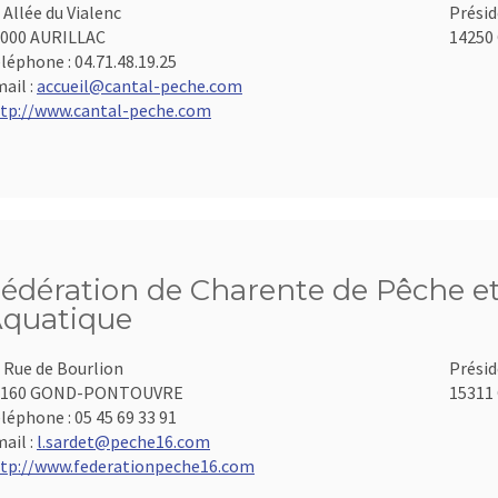
 Allée du Vialenc
Présid
000 AURILLAC
14250 
léphone :
04.71.48.19.25
ail :
accueil@cantal-peche.com
tp://www.cantal-peche.com
édération de Charente de Pêche et
quatique
 Rue de Bourlion
Présid
6160 GOND-PONTOUVRE
15311 
léphone :
05 45 69 33 91
ail :
l.sardet@peche16.com
tp://www.federationpeche16.com