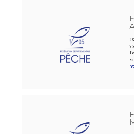
F
A
28
95
Té
Em
ht
F
M