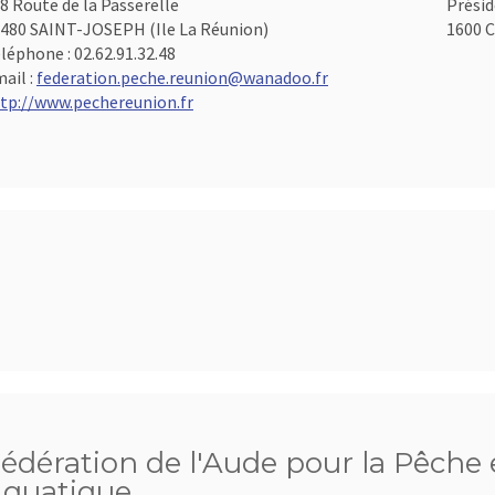
8 Route de la Passerelle
Présid
480 SAINT-JOSEPH (Ile La Réunion)
1600 C
léphone :
02.62.91.32.48
ail :
federation.peche.reunion@wanadoo.fr
tp://www.pechereunion.fr
édération de l'Aude pour la Pêche e
quatique