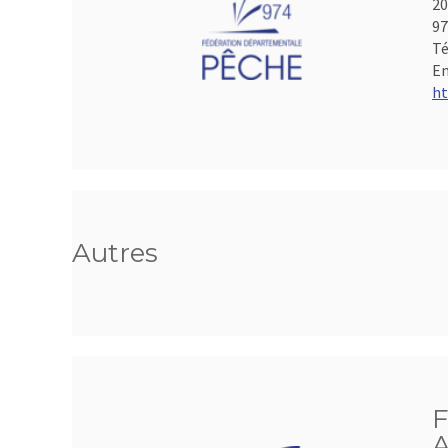
20
97
Té
Em
ht
Autres
F
A