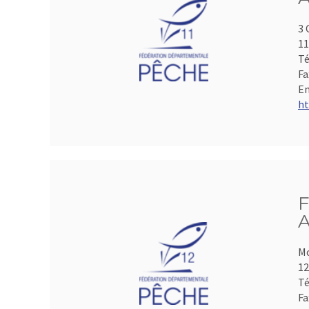
3 
1
Té
Fa
Em
ht
F
A
Mo
1
Té
Fa