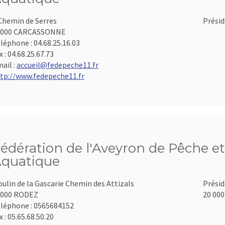
Chemin de Serres
Présid
1000 CARCASSONNE
léphone :
04.68.25.16.03
x :
04.68.25.67.73
ail :
accueil@fedepeche11.fr
tp://www.fedepeche11.fr
édération de l'Aveyron de Pêche et
quatique
ulin de la Gascarie Chemin des Attizals
Présid
2000 RODEZ
20 000
léphone :
0565684152
x :
05.65.68.50.20