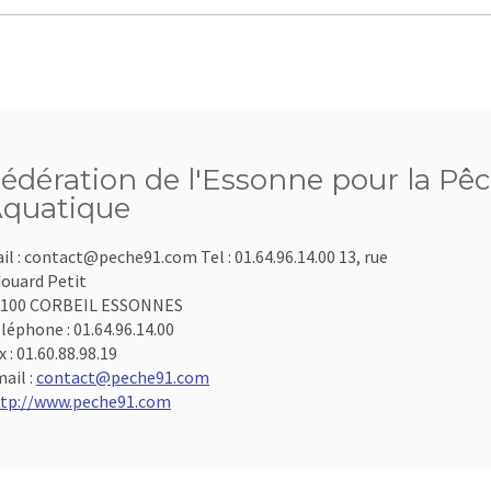
édération de l'Essonne pour la Pêc
quatique
il : contact@peche91.com Tel : 01.64.96.14.00 13, rue
ouard Petit
1100 CORBEIL ESSONNES
léphone :
01.64.96.14.00
x :
01.60.88.98.19
ail :
contact@peche91.com
tp://www.peche91.com