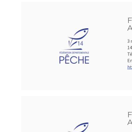
F
A
3 
1
Té
Em
ht
F
A