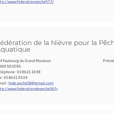
tp://www.federationpeche57.fr
édération de la Nièvre pour la Pêch
quatique
4 Faubourg du Grand Mouësse
Présid
8000 NEVERS
léphone :
03.86.61.18.98
x :
03.86.61.93.04
ail :
fede.peche58@gmail.com
tp://www.federationdepeche58.fr