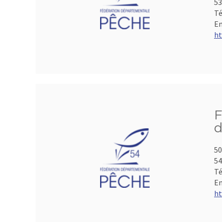
53
Té
Em
ht
F
d
50
5
Té
Em
ht