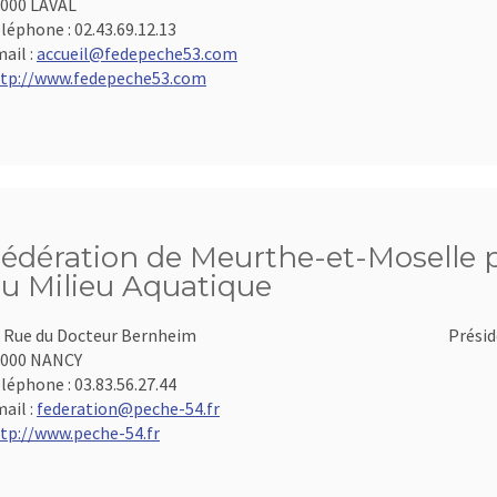
000 LAVAL
léphone :
02.43.69.12.13
ail :
accueil@fedepeche53.com
tp://www.fedepeche53.com
édération de Meurthe-et-Moselle po
u Milieu Aquatique
 Rue du Docteur Bernheim
Présid
4000 NANCY
léphone :
03.83.56.27.44
ail :
federation@peche-54.fr
tp://www.peche-54.fr