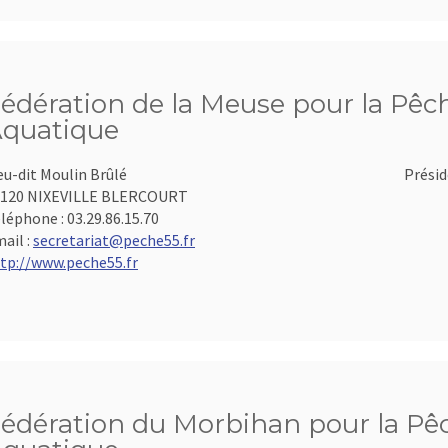
édération de la Meuse pour la Pêch
quatique
eu-dit Moulin Brûlé
Présid
5120 NIXEVILLE BLERCOURT
léphone :
03.29.86.15.70
ail :
secretariat@peche55.fr
tp://www.peche55.fr
édération du Morbihan pour la Pêch