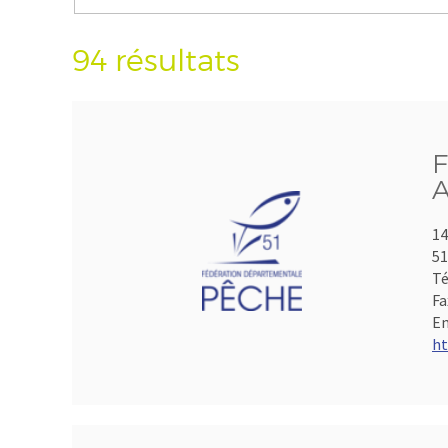
94 résultats
F
A
14
5
Té
Fa
Em
ht