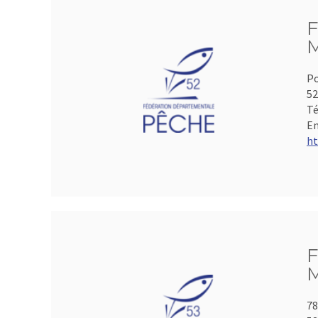
F
M
Po
5
Té
Em
ht
F
M
78