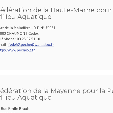
édération de la Haute-Marne pour l
ilieu Aquatique
rt de la Maladière - B.P. N° 70061
2002 CHAUMONT Cedex
léphone :
03 25 32 51 10
ail :
fede52.peche@wanadoo.fr
tp://www.peche52.fr
édération de la Mayenne pour la Pê
ilieu Aquatique
 Rue Emile Brault