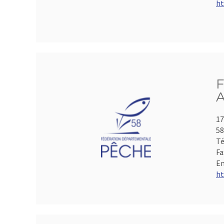
ht
F
A
17
5
Té
Fa
Em
ht