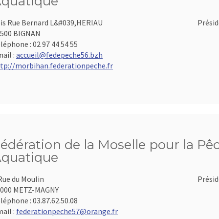
quatique
is Rue Bernard L&#039,HERIAU
Présid
6500 BIGNAN
léphone :
02 97 44 54 55
ail :
accueil@fedepeche56.bzh
tp://morbihan.federationpeche.fr
édération de la Moselle pour la Pêc
quatique
Rue du Moulin
Présid
7000 METZ-MAGNY
léphone :
03.87.62.50.08
ail :
federationpeche57@orange.fr