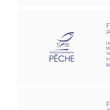
F
A
Li
5
Té
Em
ht
F