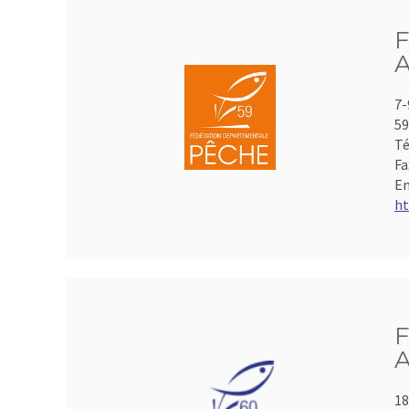
F
A
7-
59
Té
Fa
Em
ht
F
A
18