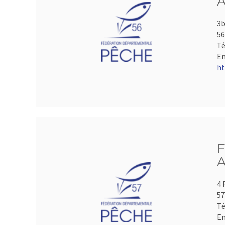
A
3b
5
Té
Em
ht
F
A
4 
5
Té
Em