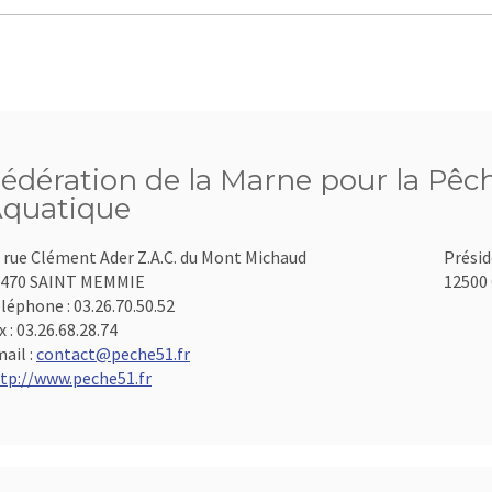
édération de la Marne pour la Pêch
quatique
 rue Clément Ader Z.A.C. du Mont Michaud
Présid
1470 SAINT MEMMIE
12500 
léphone :
03.26.70.50.52
x :
03.26.68.28.74
ail :
contact@peche51.fr
tp://www.peche51.fr