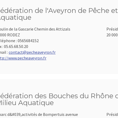
édération de l'Aveyron de Pêche et
quatique
ulin de la Gascarie Chemin des Attizals
Présid
2000 RODEZ
20 000
léphone :
0565684152
x :
05.65.68.50.20
ail :
contact@pecheaveyron.fr
tp://www.pecheaveyron.fr
édération des Bouches du Rhône d
ilieu Aquatique
parc d&#039,activités de Bompertuis avenue
Présid