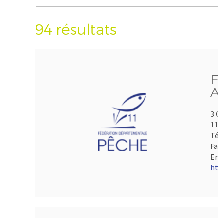
94 résultats
F
A
3 
1
Té
Fa
Em
ht