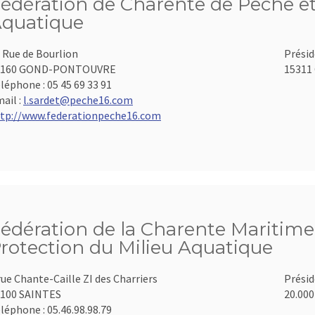
édération de Charente de Pêche et
quatique
 Rue de Bourlion
Présid
6160 GOND-PONTOUVRE
15311 
léphone :
05 45 69 33 91
ail :
l.sardet@peche16.com
tp://www.federationpeche16.com
édération de la Charente Maritime 
rotection du Milieu Aquatique
rue Chante-Caille ZI des Charriers
Présid
100 SAINTES
20.000
léphone :
05.46.98.98.79