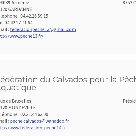
#039,Arménie
8753 C
3120 GARDANNE
léphone :
04.42.26.59.15
x :
04.42.27.71.64
ail :
federationpeche13@gmail.com
tp://www.peche13.fr/
édération du Calvados pour la Pêch
quatique
rue de Bruxelles
Présid
4120 MONDEVILLE
léphone :
02.31.44.63.00
ail :
peche.calvados@wanadoo.fr
tp://www.federation-peche14.fr