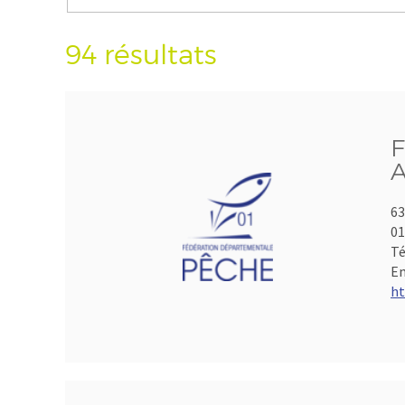
94 résultats
F
A
63
01
Té
Em
ht