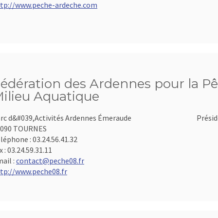
tp://www.peche-ardeche.com
édération des Ardennes pour la Pê
ilieu Aquatique
rc d&#039,Activités Ardennes Émeraude
Présid
8090 TOURNES
léphone :
03.24.56.41.32
x :
03.24.59.31.11
ail :
contact@peche08.fr
tp://www.peche08.fr