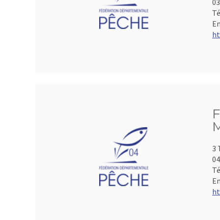
0
Té
Em
ht
F
M
3 
04
Té
Em
ht