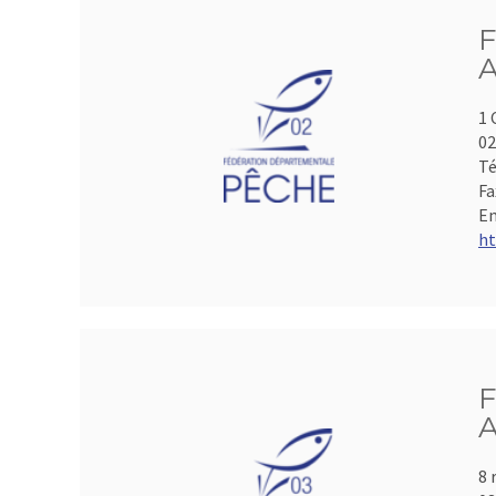
F
A
1 
0
Té
Fa
Em
ht
F
A
8 