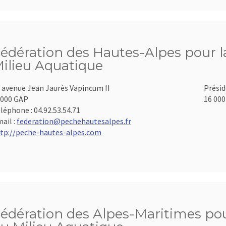
édération des Hautes-Alpes pour la
ilieu Aquatique
 avenue Jean Jaurès Vapincum II
Présid
000 GAP
16 000
léphone :
04.92.53.54.71
ail :
federation@pechehautesalpes.fr
tp://peche-hautes-alpes.com
édération des Alpes-Maritimes pour