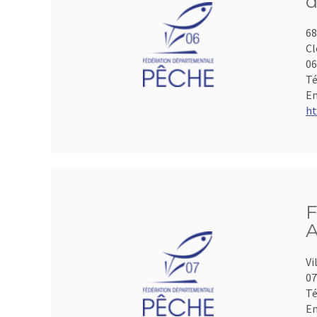
d
68
Cl
06
Té
Em
ht
F
A
Vi
07
Té
Em