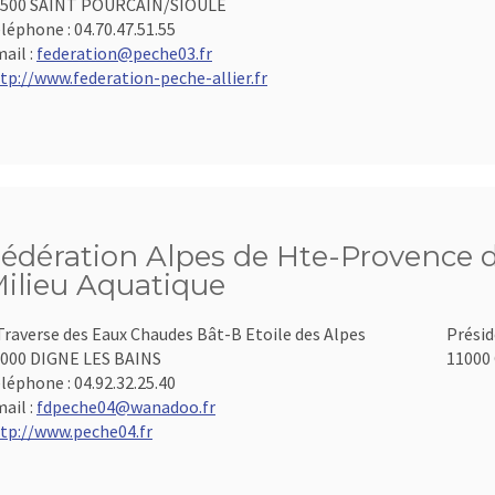
3500 SAINT POURCAIN/SIOULE
léphone :
04.70.47.51.55
ail :
federation@peche03.fr
tp://www.federation-peche-allier.fr
édération Alpes de Hte-Provence d
ilieu Aquatique
Traverse des Eaux Chaudes Bât-B Etoile des Alpes
Présid
000 DIGNE LES BAINS
11000 
léphone :
04.92.32.25.40
ail :
fdpeche04@wanadoo.fr
tp://www.peche04.fr