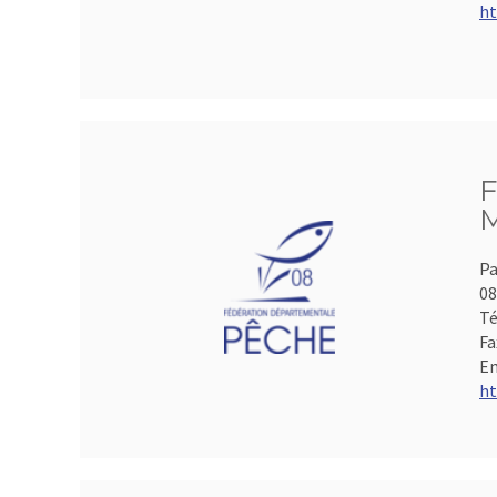
ht
F
M
Pa
0
Té
Fa
Em
ht