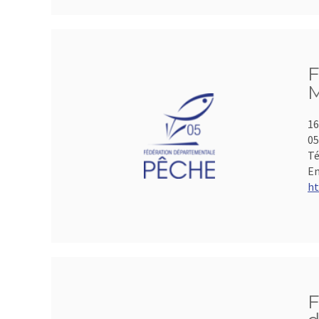
F
M
16
05
Té
Em
ht
F