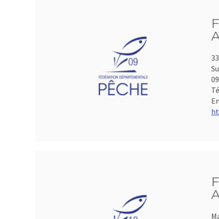
F
A
33
Su
0
Té
Em
ht
F
A
Ma