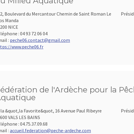
u Milieu Aquatique
2, Boulevard du Mercantour Chemin de Saint Roman Le
Présid
os Manda
200 NICE
léphone :
04 93 72 06 04
ail :
peche06.contact@gmail.com
tps://www.peche06.fr
édération de l'Ardèche pour la Pêch
quatique
lla &quot,la Favorite&quot, 16 Avenue Paul Ribeyre
Présid
600 VALS LES BAINS
léphone :
04.75.37.09.68
ail :
accueil.federation@peche-ardeche.com