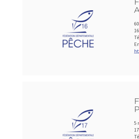
F
A
60
1
Té
Em
ht
F
P
5 
17
Té