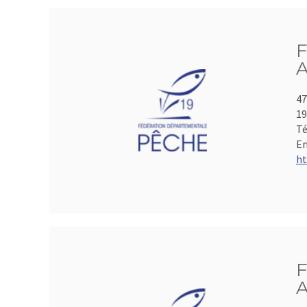
F
A
47
19
Té
Em
ht
F
A