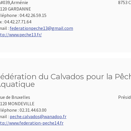
#039,Arménie
8753 C
3120 GARDANNE
léphone :
04.42.26.59.15
x :
04.42.27.71.64
ail :
federationpeche13@gmail.com
tp://www.peche13.fr/
édération du Calvados pour la Pêch
quatique
rue de Bruxelles
Présid
4120 MONDEVILLE
léphone :
02.31.44.63.00
ail :
peche.calvados@wanadoo.fr
tp://www.federation-peche14.fr