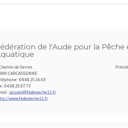
édération de l'Aude pour la Pêche e
quatique
Chemin de Serres
Présid
1000 CARCASSONNE
léphone :
04.68.25.16.03
x :
04.68.25.67.73
ail :
accueil@fedepeche11.fr
tp://www.fedepeche11.fr