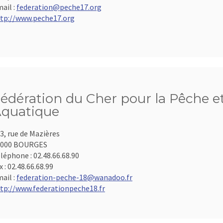
ail :
federation@peche17.org
tp://www.peche17.org
édération du Cher pour la Pêche et
quatique
3, rue de Mazières
8000 BOURGES
léphone :
02.48.66.68.90
x :
02.48.66.68.99
ail :
federation-peche-18@wanadoo.fr
tp://www.federationpeche18.fr