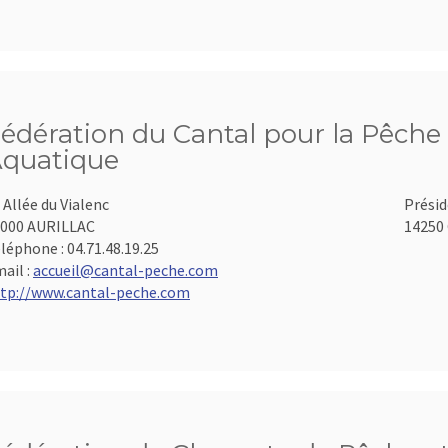
édération du Cantal pour la Pêche 
quatique
 Allée du Vialenc
Présid
000 AURILLAC
14250 
léphone :
04.71.48.19.25
ail :
accueil@cantal-peche.com
tp://www.cantal-peche.com