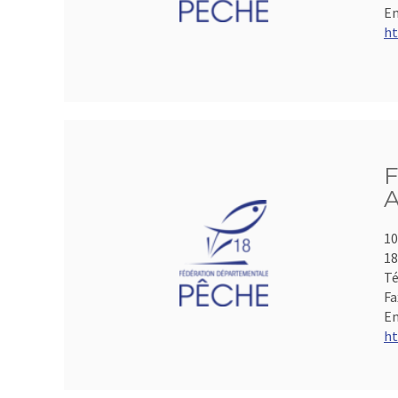
Em
ht
F
A
10
1
Té
Fa
Em
ht