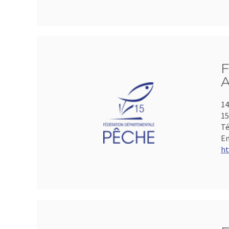
F
A
14
15
Té
Em
ht