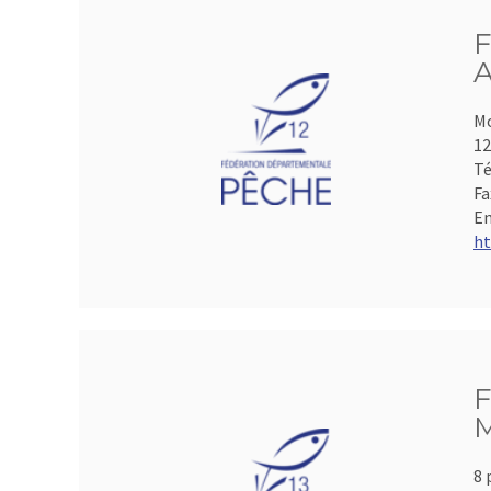
F
A
Mo
1
Té
Fa
Em
ht
F
M
8 