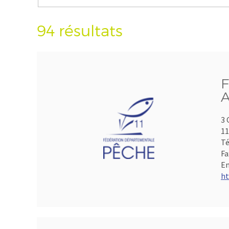
94 résultats
F
A
3 
1
Té
Fa
Em
ht