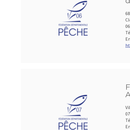
d
68
Cl
06
Té
Em
ht
F
A
Vi
07
Té
Em