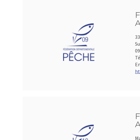
F
A
33
Su
0
Té
Em
ht
F
A
Ma