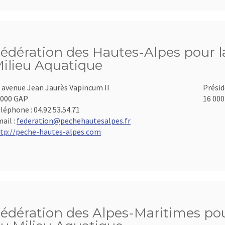
édération des Hautes-Alpes pour la
ilieu Aquatique
 avenue Jean Jaurès Vapincum II
Présid
000 GAP
16 000
léphone :
04.92.53.54.71
ail :
federation@pechehautesalpes.fr
tp://peche-hautes-alpes.com
édération des Alpes-Maritimes pour