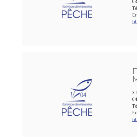
0
Té
Em
ht
F
M
3 
04
Té
Em
ht