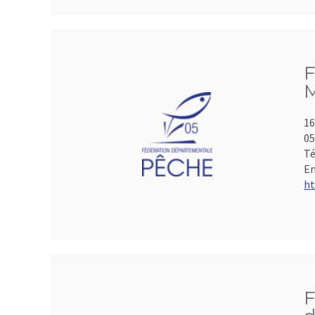
F
M
16
05
Té
Em
ht
F