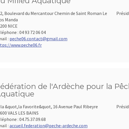
u Milieu Aquatique
2, Boulevard du Mercantour Chemin de Saint Roman Le
Présid
os Manda
200 NICE
léphone :
04 93 72 06 04
ail :
peche06.contact@gmail.com
tps://www.peche06.fr
édération de l'Ardèche pour la Pêch
quatique
lla &quot,la Favorite&quot, 16 Avenue Paul Ribeyre
Présid
600 VALS LES BAINS
léphone :
04.75.37.09.68
ail :
accueil.federation@peche-ardeche.com