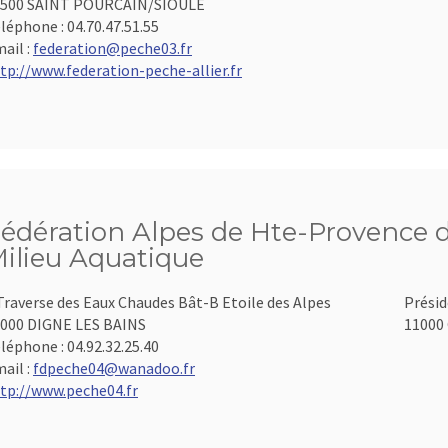
3500 SAINT POURCAIN/SIOULE
léphone :
04.70.47.51.55
ail :
federation@peche03.fr
tp://www.federation-peche-allier.fr
édération Alpes de Hte-Provence d
ilieu Aquatique
Traverse des Eaux Chaudes Bât-B Etoile des Alpes
Présid
000 DIGNE LES BAINS
11000 
léphone :
04.92.32.25.40
ail :
fdpeche04@wanadoo.fr
tp://www.peche04.fr