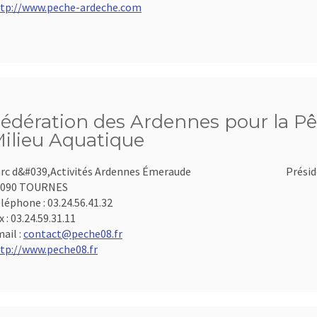
tp://www.peche-ardeche.com
édération des Ardennes pour la Pê
ilieu Aquatique
rc d&#039,Activités Ardennes Émeraude
Présid
8090 TOURNES
léphone :
03.24.56.41.32
x :
03.24.59.31.11
ail :
contact@peche08.fr
tp://www.peche08.fr