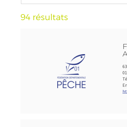
94 résultats
F
A
63
01
Té
Em
ht