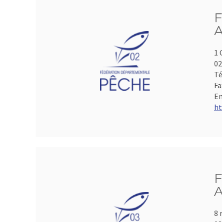
F
A
1 
0
Té
Fa
Em
ht
F
A
8 