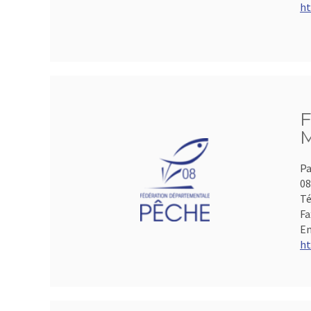
ht
F
M
Pa
0
Té
Fa
Em
ht