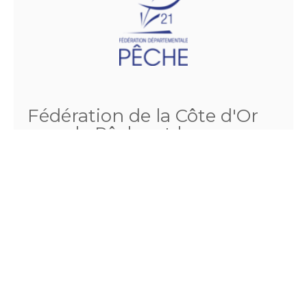
Fédération de la Côte d'Or
pour la Pêche et la
Protection du Milieu
Aquatique
4 rue louis Neel
21000 DIJON
Téléphone :
03.80.57.11.15
Fax :
03.80.55.51.21
Email :
comptabilite@fedepeche21.com
http://www.fedepeche21.com